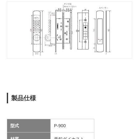
製品仕様
型式
P-900
材質
亜鉛ダイカスト