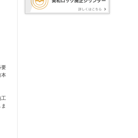
必要
前本
施工
しま