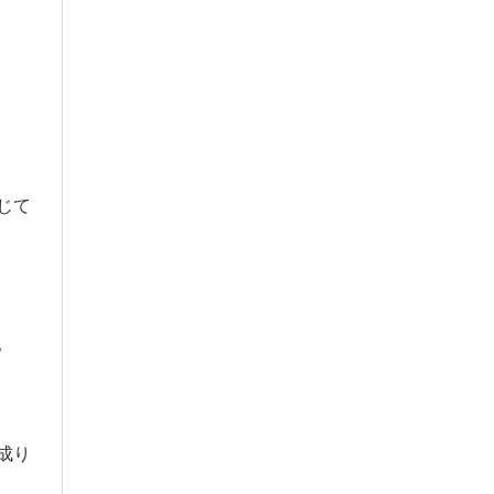
じて
。
成り