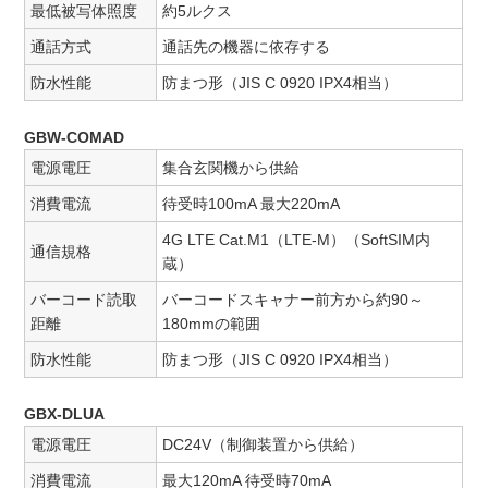
最低被写体照度
約5ルクス
通話方式
通話先の機器に依存する
防水性能
防まつ形（JIS C 0920 IPX4相当）
GBW-COMAD
電源電圧
集合玄関機から供給
消費電流
待受時100mA 最大220mA
4G LTE Cat.M1（LTE-M）（SoftSIM内
通信規格
蔵）
バーコード読取
バーコードスキャナー前方から約90～
距離
180mmの範囲
防水性能
防まつ形（JIS C 0920 IPX4相当）
GBX-DLUA
電源電圧
DC24V（制御装置から供給）
消費電流
最大120mA 待受時70mA