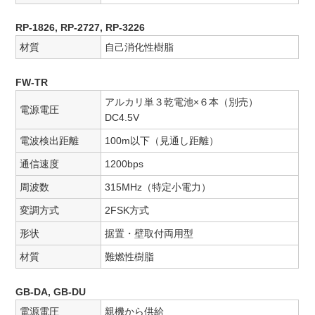
RP-1826, RP-2727, RP-3226
材質
自己消化性樹脂
FW-TR
アルカリ単３乾電池×６本（別売）
電源電圧
DC4.5V
電波検出距離
100m以下（見通し距離）
通信速度
1200bps
周波数
315MHz（特定小電力）
変調方式
2FSK方式
形状
据置・壁取付両用型
材質
難燃性樹脂
GB-DA, GB-DU
電源電圧
親機から供給