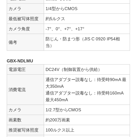
カメラ
1/4型からCMOS
最低被写体照度
約5ルクス
カメラ角度
-7°、0°、+7°、+17°
防じん・防まつ形（JIS C 0920 IP54相
備考
当）
GBX-NDLMU
電源電圧
DC24V（制御装置から供給）
通信アダプター説毒なし：待受時90mA 最
大350mA
消費電流
通信アダプター説毒なし：待受時160mA
最大450mA
カメラ
1/2.7型からCMOS
画素数
約200万画素
推奨被写体照度
100ルクス以上