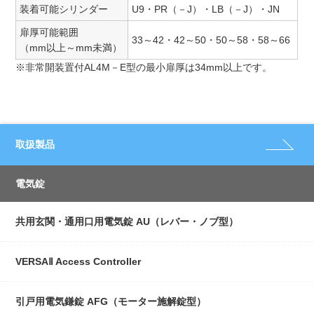
装着可能シリンダー
U9・PR（－J）・LB（－J）・JN
扉厚可能範囲
33～42・42～50・50～58・58～66
（mm以上～mm未満）
※非常開装置付AL4M－E型の最小扉厚は34mm以上です。
取扱製品
電気錠
共用玄関・通用口用電気錠 AU（レバー・ノブ型）
VERSAⅡ Access Controller
引戸用電気鎌錠 AFG（モーター施解錠型）