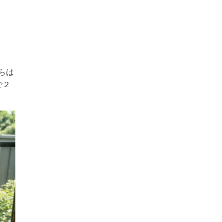
らは
で２