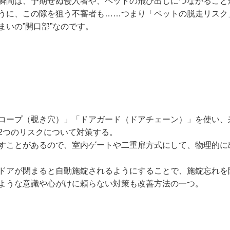
瞬間は、予期せぬ侵入者や、ペットの飛び出しにつながること
うに、この隙を狙う不審者も……つまり「ペットの脱走リスク
いの”開口部”なのです。
コープ（覗き穴）」「ドアガード（ドアチェーン）」を使い、
2つのリスクについて対策する。
すことがあるので、室内ゲートや二重扉方式にして、物理的に
ドアが閉まると自動施錠されるようにすることで、施錠忘れを
ような意識や心がけに頼らない対策も改善方法の一つ。