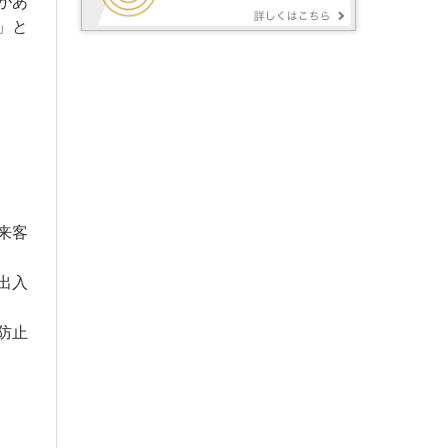
があ
」と
来客
出入
防止