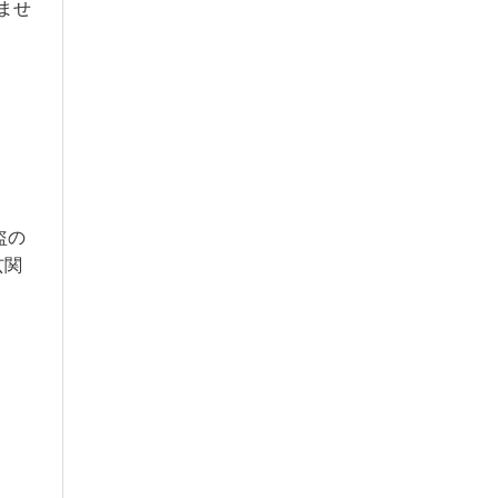
ませ
盗の
玄関