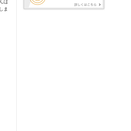
んは
しま