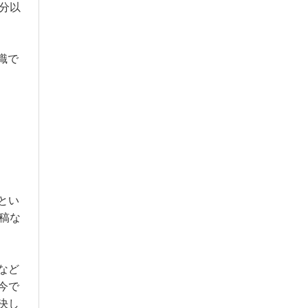
0分以
識で
とい
稿な
など
今で
決し