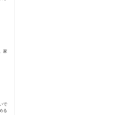
。家
いで
める